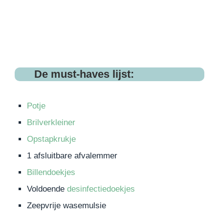
De
must-haves lijst
:
Potje
Brilverkleiner
Opstapkrukje
1 afsluitbare afvalemmer
Billendoekjes
Voldoende
desinfectiedoekjes
Zeepvrije wasemulsie