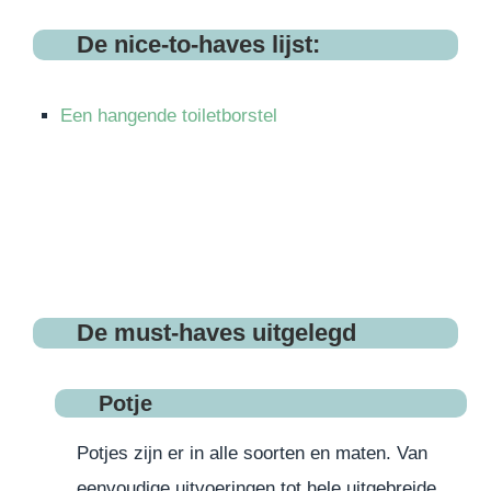
De
nice-to-haves lijst
:
Een hangende toiletborstel
De must-haves uitgelegd
Potje
Potjes zijn er in alle soorten en maten. Van
eenvoudige uitvoeringen tot hele uitgebreide